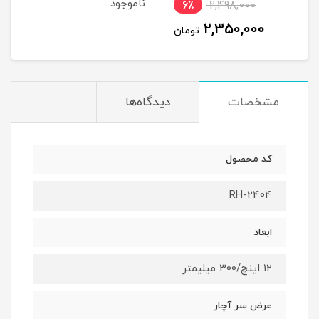
ناموجود
6٪
2,498,000
6
2,350,000
ان
تومان
مشخصات
دیدگاه‌ها
کد محصول
RH-2404
ابعاد
12 اینچ/300 میلیمتر
عرض سر آچار