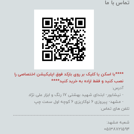
تماس با ما
****با اسکن یا کلیک بر روی بارکد فوق اپلیکیشن اختصاصی را
نصب کنید و فقط اراده به خرید کنید****
آدرس:
- نیشابور- ابتدای شهید بهشتی 17 رنگ و ابزار علی نژاد
- مشهد- پیروزی 6 نوکاریزی 6 کوچه اول سمت چپ
تلفن های تماس:
------------------------------------------------------------------------------
شعبه مشهد:
05138721594