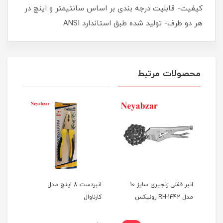
کیفیت- قابلیت درجه بندی بر اساس سانتیمتر و اینچ در
هر دو طرف- تولید شده طبق استاندارد ANSI
محصولات مرتبط
ه
انبر قفلی زنجیری سایز 10
انبردست 8 اینچ مدل
مدل RH-1442 رونیکس
کارناوال
رون