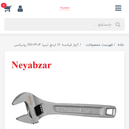
0
خانه
فهرست محصولات
آچار فرانسه 12 اینچ لیبرا RH-2404 رونیکس