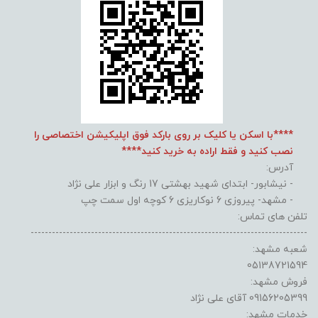
****با اسکن یا کلیک بر روی بارکد فوق اپلیکیشن اختصاصی را
نصب کنید و فقط اراده به خرید کنید****
آدرس:
- نیشابور- ابتدای شهید بهشتی 17 رنگ و ابزار علی نژاد
- مشهد- پیروزی 6 نوکاریزی 6 کوچه اول سمت چپ
تلفن های تماس:
------------------------------------------------------------------------------
شعبه مشهد:
05138721594
فروش مشهد:
09156205399 آقای علی نژاد
خدمات مشهد: