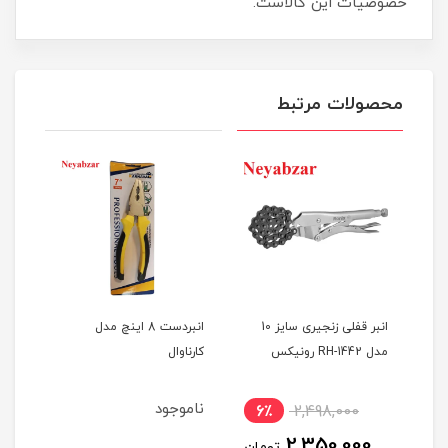
خصوصیات این کالاست.
محصولات مرتبط
ه
انبر قفلی زنجیری سایز 10
انبردست 8 اینچ مدل
مدل RH-1442 رونیکس
کارناوال
رون
ناموجود
6٪
2,498,000
6
2,350,000
ان
تومان