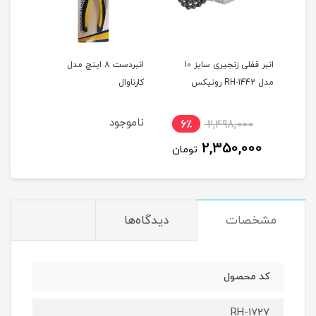
ه
انبر قفلی زنجیری سایز 10
انبردست 8 اینچ مدل
مدل RH-1442 رونیکس
کارناوال
رون
ناموجود
6٪
2,498,000
6
2,350,000
ان
تومان
مشخصات
دیدگاه‌ها
کد محصول
RH-1727