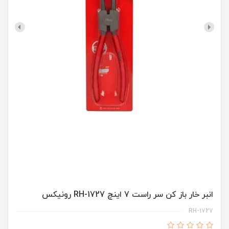
انبر خار باز کن سر راست 7 اینچ RH-1727 رونیکس
RH-1727