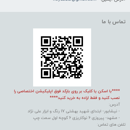
تماس با ما
****با اسکن یا کلیک بر روی بارکد فوق اپلیکیشن اختصاصی را
نصب کنید و فقط اراده به خرید کنید****
آدرس:
- نیشابور- ابتدای شهید بهشتی 17 رنگ و ابزار علی نژاد
- مشهد- پیروزی 6 نوکاریزی 6 کوچه اول سمت چپ
تلفن های تماس: