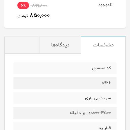
ناموجود
نام
6٪
899,800
850,000
تومان
مشخصات
دیدگاه‌ها
کد محصول
8926
سرعت بی باری
800-3500دور بر دقیقه
قطر پد