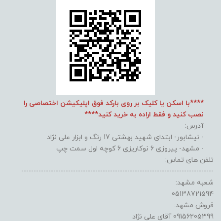
****با اسکن یا کلیک بر روی بارکد فوق اپلیکیشن اختصاصی را
نصب کنید و فقط اراده به خرید کنید****
آدرس:
- نیشابور- ابتدای شهید بهشتی 17 رنگ و ابزار علی نژاد
- مشهد- پیروزی 6 نوکاریزی 6 کوچه اول سمت چپ
تلفن های تماس:
------------------------------------------------------------------------------
شعبه مشهد:
05138721594
فروش مشهد:
09156205399 آقای علی نژاد