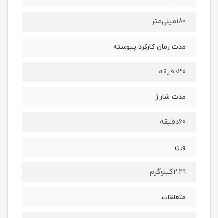
180میلی‌متر
مدت زمان کارکرد پیوسته
30دقیقه
مدت شارژ
60دقیقه
وزن
2.29کیلوگرم
متعلقات