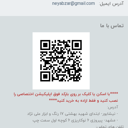
آدرس ایمیل:
neyabzar@gmail.com
تماس با ما
****با اسکن یا کلیک بر روی بارکد فوق اپلیکیشن اختصاصی را
نصب کنید و فقط اراده به خرید کنید****
آدرس:
- نیشابور- ابتدای شهید بهشتی 17 رنگ و ابزار علی نژاد
- مشهد- پیروزی 6 نوکاریزی 6 کوچه اول سمت چپ
تلفن های تماس: