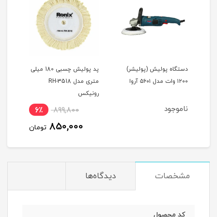
دستگاه پولیش (پولیشر)
پد پولیش چسبی 180 میلی
 صنعتی مدل ۵۶۰۲
۱۲۰۰ وات مدل ۵۶۰۱ آروا
متری مدل RH-3518
رونی
رونیکس
مس
ناموجود
نام
6٪
899,800
850,000
تومان
مشخصات
دیدگاه‌ها
کد محصول