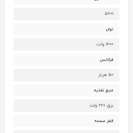
5601
توان
1200 وات
فرکانس
50 هرتز
منبع تغذیه
برق 220 ولت
قطر صفحه