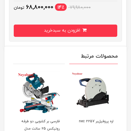
68,800,000
14٪
79,980,000
تومان
افزودن به سبدخرید
محصولات مرتبط
اره پروفیل‌بر 2257 nec
فارسی بر کشویی دو طرفه
رونیکس 25 سانت مدل
رون