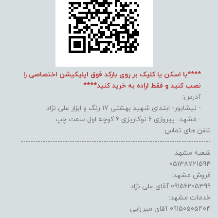
****با اسکن یا کلیک بر روی بارکد فوق اپلیکیشن اختصاصی را
نصب کنید و فقط اراده به خرید کنید****
آدرس:
- نیشابور- ابتدای شهید بهشتی 17 رنگ و ابزار علی نژاد
- مشهد- پیروزی 6 نوکاریزی 6 کوچه اول سمت چپ
تلفن های تماس:
------------------------------------------------------------------------------
شعبه مشهد:
05138721594
فروش مشهد:
09156205399 آقای علی نژاد
خدمات مشهد:
09150505404 آقای میرزایی