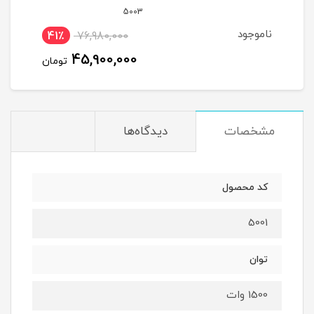
5003
ناموجود
41٪
76,980,000
1
00
45,900,000
ان
تومان
مشخصات
دیدگاه‌ها
کد محصول
5001
توان
1500 وات