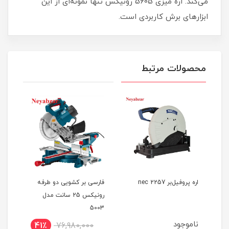
می‌کند. اره میزی 5605 رونیکس تنها نمونه‌ای از این
ابزارهای برش کاربردی است.
محصولات مرتبط
اره پروفیل‌بر 2257 nec
فارسی بر کشویی دو طرفه
رونیکس 25 سانت مدل
رون
5003
ناموجود
41٪
76,980,000
1