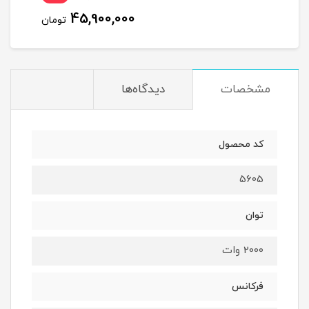
00
45,900,000
ان
تومان
مشخصات
دیدگاه‌ها
کد محصول
5605
توان
2000 وات
فرکانس