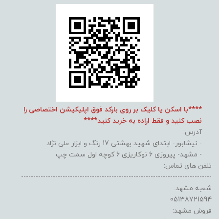
****با اسکن یا کلیک بر روی بارکد فوق اپلیکیشن اختصاصی را
نصب کنید و فقط اراده به خرید کنید****
آدرس:
- نیشابور- ابتدای شهید بهشتی 17 رنگ و ابزار علی نژاد
- مشهد- پیروزی 6 نوکاریزی 6 کوچه اول سمت چپ
تلفن های تماس:
------------------------------------------------------------------------------
شعبه مشهد:
05138721594
فروش مشهد: