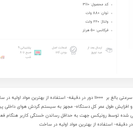
کد محصول: 3110
توان: 880 وات
ولتاژ: 220 ولت
فرکانس: 50 هرتز
ارسال بعد از
ضمانت اصل
پشتیبانی 9
عید نوروز
بودن کالا
صبح تا 8
شب
- مجهز به موتور پرقدرت 880 واتی با توان تولید سرعتی بالغ بر 11000 دور در دقیقه- اس
تور و افزایش طول عمر کل دستگاه- مجهز به سیستم گردش هوای داخلی پ
 شده توسط رونیکس جهت به حداقل رساندن خستگی کاربر هنگام فعال