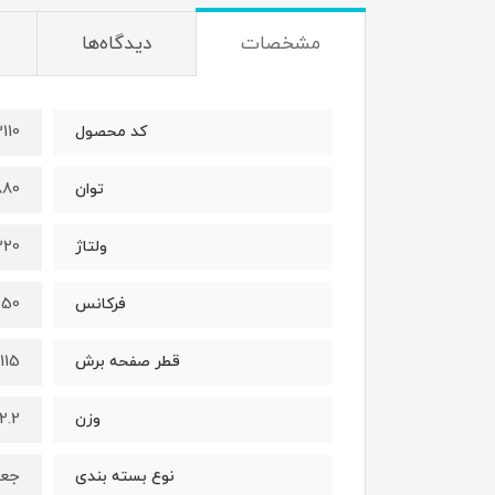
مشخصات
دیدگاه‌ها
110
کد محصول
880 وا
توان
220 ول
ولتاژ
50 هرتز
فرکانس
115 میلی‌متر
قطر صفحه برش
2.2 کیلوگرم
وزن
جعب
نوع بسته بندی