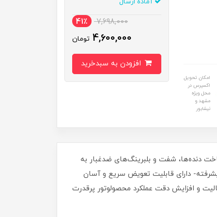
آماده ارسال
41٪
7,698,000
4,600,000
تومان
افزودن به سبدخرید
امکان تحویل
اکسپرس در
محل ویژه
مشهد و
نیشابور
تفاده از بهترین مواد اولیه در ساخت دنده‌ها، شفت و بلبرینگ‌های ضدغبار به
یشرفته- دارای قابلیت تعویض سریع و آسان
یت و افزایش دقت عملکرد محصولوتور پرقدرت