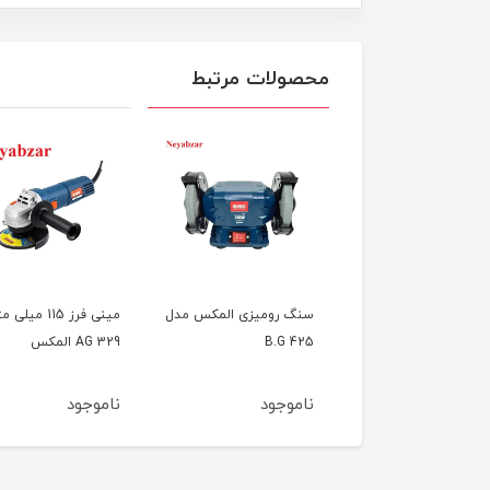
محصولات مرتبط
مینی فرز HB.67 حدید
سنگ رومیزی المکس مدل
مینی فرز 115 میلی 
B.G 425
AG 329 المکس
وجود
ناموجود
ناموجود