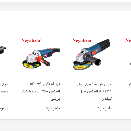
متر
مینی فرز 115 میلی متر
فرز آهنگری AG 369
AG 334 المکس مدل
المکس 2350 وات با کیف
محصول 
کیفدار
برزنتی
ناموجود
ناموجود
ناموج