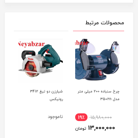
محصولات مرتبط
ی متر
چرخ سنباده 200 میلی متر
شیارزن دو تیغ 3412
اره مرمرب
مدل 3502n
رونیکس
ناموجود
19٪
15,980,000
1
13,000,000
ان
تومان