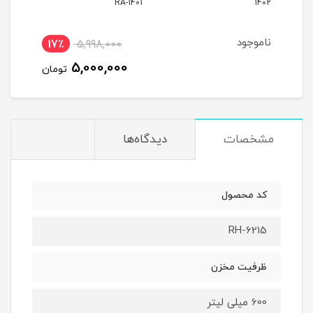
RA-1401
1402
ناموجود
17٪
5,998,000
0
5,000,000
تومان
مشخصات
دیدگاه‌ها
کد محصول
RH-6215
ظرفیت مخزن
600 میلی لیتر