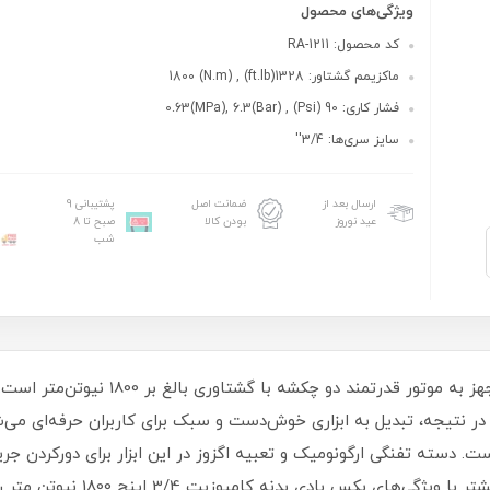
ویژگی‌های محصول
کد محصول: RA-1211
ماکزیمم گشتاور: 1328(ft.lb) , 1800 (N.m)
فشار کاری: 90 (Psi) , 0.63(MPa), 6.3(Bar)
سایز سری‌ها: 3/4''
ارسال بعد از
ضمانت اصل
پشتیبانی 9
عید نوروز
بودن کالا
صبح تا 8
شب
بکس بادی 3/4 اینچ رونیکس با مدل RA-1211،
 نتیجه، تبدیل به ابزاری خوش‌دست و سبک برای کاربران حرفه‌ای می‌ش
 دسته تفنگی ارگونومیک و تعبیه‌ اگزوز در این ابزار برای دورکردن جری