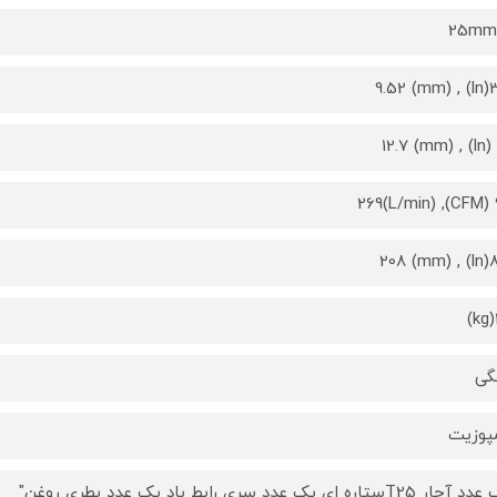
3/8(l
9.
8.18(
گی
پوزیت
T25ستاره ای یک عدد سری رابط باد یک عدد بطری روغن"