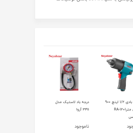
بکس بادی 1/2 اینچ 900
درجه باد لاستیک مدل
بادپاش آروا مدل 3420
نیوتن مترRA-1201
۳۴۱۱ آروا
کس
ود
ناموجود
ناموجود