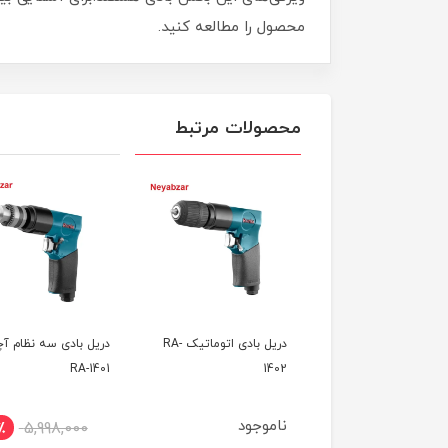
محصول را مطالعه کنید.
محصولات مرتبط
جغجغه بادی 1/2 اینچ-RA-
دریل بادی اتوماتیک RA-
دریل بادی سه نظام آچ
یکس
1402
RA-1401
وجود
ناموجود
٪
5,998,000