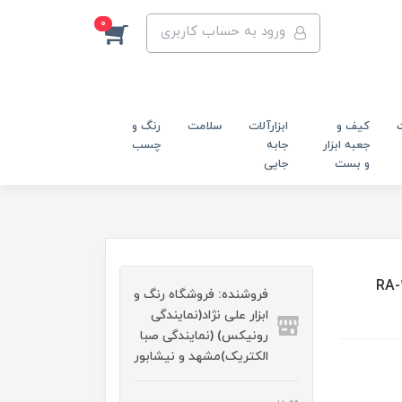
0
ورود به حساب کاربری
کیف و
ابزارآلات
سلامت
رنگ و
جعبه ابزار
جابه
چسب
و بست
جایی
3/4 اینچ 1800 نیوتن متر RA-1211
فروشنده: فروشگاه رنگ و
ابزار علی نژاد(نمایندگی
رونیکس) (نمایندگی صبا
الکتریک)مشهد و نیشابور