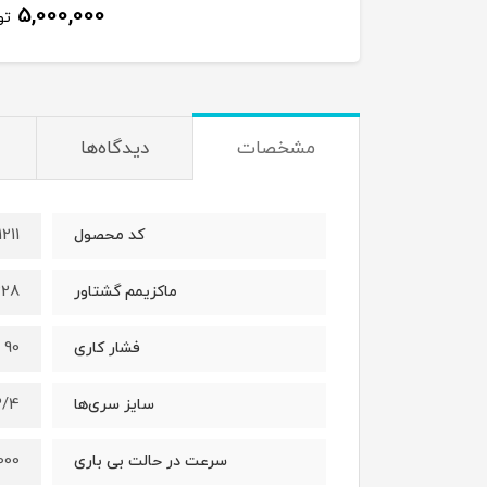
5,000,000
تو
مشخصات
دیدگاه‌ها
211
کد محصول
) , 1800 (N.m)
ماکزیمم گشتاور
90 (Psi) , 0.63(MPa), 6.3(Bar)
فشار کاری
/4''
سایز سری‌ها
 (rpm)
سرعت در حالت بی باری