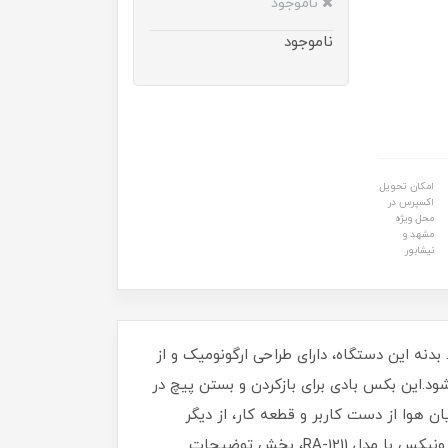
ناموجود
ناموجود
امکان تحویل
اکسپرس در
محل ویژه
مشهد و
نیشابور
 مجهز به موتور قدرتمند دو چکشه با گشتاوری بالغ بر 1800 نیوتن‌متر است. بدنه‌ این دستگاه، دارای طراحی ارگونومیک و از
ود.این بکس بادی برای بازکردن و بستن پیچ در
ان هوا از دست کاربر و قطعه کار، از دیگر
ویژگی‌های این بکس بادی هستند.برای آشنایی بیشتر با ویژگی‌های بکس بادی بدنه کامپوزیت 3/4 اینچ 1800 نیوتن متر رونیکس با مدل RA-1211، بخش توضیحات