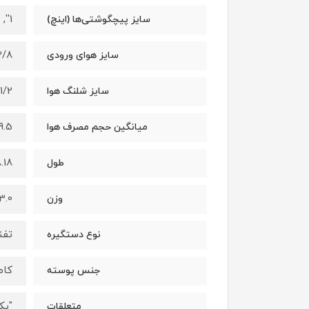
1'', 25mm
سایز پیچگوشتی‌ها (اینچ)
n) , 9.52 (mm)
سایز هوای ورودی
1/2 (ln) , 12.7 (mm)
سایز شلنگ هوا
5 (CFM), 269(L/min)
میانگین حجم مصرف هوا
ln) , 208 (mm)
طول
3.0(kg)
وزن
تفن
نوع دستگیره
کام
جنس پوسته
"یک عدد آچار 
متعلقات