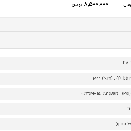
8,500,000
مان
تومان
RA-1
1328(ft.lb
3
7000