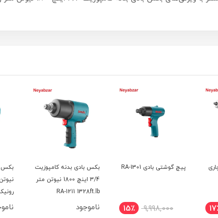
اری
پیچ گوشتی بادی RA-1301
بکس بادی بدنه کامپوزیت
3/4 اینچ 1800 نیوتن متر
RA-1211 1328ft.lb
رونی
ناموجود
ناموج
15٪
9,998,000
17