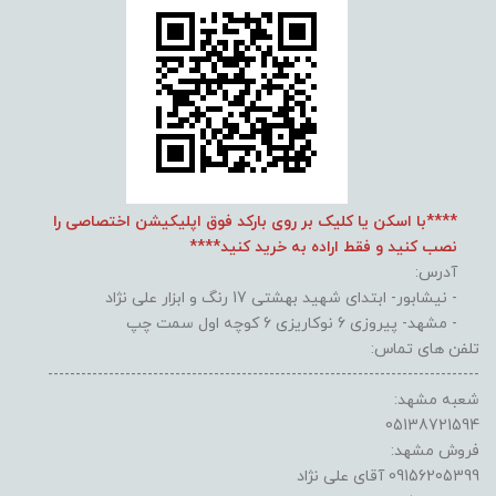
****با اسکن یا کلیک بر روی بارکد فوق اپلیکیشن اختصاصی را
نصب کنید و فقط اراده به خرید کنید****
آدرس:
- نیشابور- ابتدای شهید بهشتی 17 رنگ و ابزار علی نژاد
- مشهد- پیروزی 6 نوکاریزی 6 کوچه اول سمت چپ
تلفن های تماس:
------------------------------------------------------------------------------
شعبه مشهد:
05138721594
فروش مشهد:
09156205399 آقای علی نژاد