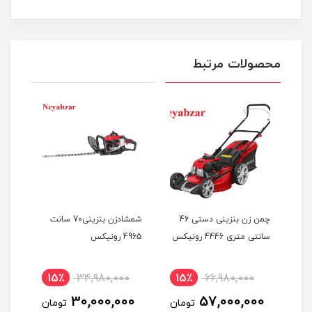
محصولات مرتبط
 بنزینی خودران 51
چمن زن بنزینی دستی 46
شمشادزن بنزینی70 سانت
سانتی متری 4446 رونیکس
4965 رونیکس
بنزینی 805
15٪
34,980,000
15٪
66,980,000
1
00
30,000,000
57,000,000
ان
تومان
تومان