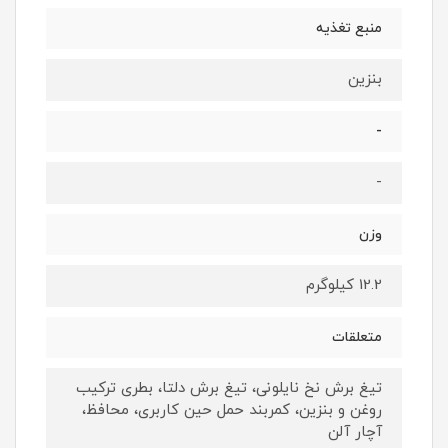
منبع تغذیه
بنزین
-
-
وزن
12.2 کیلوگرم
متعلقات
تیغ برش نخ نایلونی، تیغ برش دلتا، بطری ترکیب
روغن و بنزین، کمربند حمل حین کاربری، محافظ،
آچار آلن