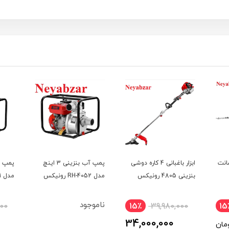
بنزینی70 سانت
ابزار باغبانی 4 کاره دوشی
پمپ آب بنزینی 3 اینچ
بنزینی 4805 رونیکس
مدل RH-4052 رونیکس
مدل 4051 رونیکس
ناموجود
000
15٪
39,980,000
15
34,000,000
مان