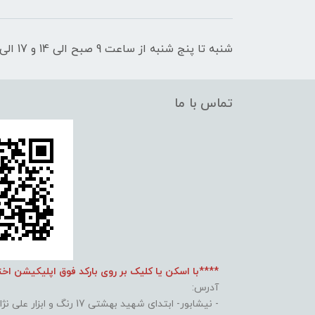
شنبه تا پنج شنبه از ساعت 9 صبح الی 14 و 17 الی 21 پاسخگوی شما عزیزان هستیم
تماس با ما
****با اسکن یا کلیک بر روی بارکد فوق اپلیکیشن اخ
آدرس:
- نیشابور- ابتدای شهید بهشتی 17 رنگ و ابزار علی نژاد