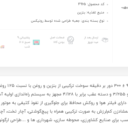
کد محصول: 4965
منبع تغذیه: بنزین
نوع بسته بندی: جعبه طراحی شده توسط رونیکس
ارسال بعد از
ضمانت اصل
پشتیبانی 9
عید نوروز
بودن کالا
صبح تا 8
شب
سرعت دستگاه د
شادزن کم‌لرزش به‌ صورت ترکیبی همراه با پیچ‌گوشتی، آچار تخت، آچار 