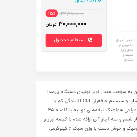
آماده ارسال
15٪
34,980,000
30,000,000
تومان
استعلام محصول
امکان تحویل
اکسپرس در
محل ویژه
مشهد و
نیشابور
ر حالت حداکثر توان برابر با ۹۵۰۰ ± ۳۰۰ دور بر دقیقه سوخت ترکیبی از بنزین و روغن با نسبت ۱:۲۵ روغن به سوخت مقدار نویز تولیدی دستگاه بی‌صدا
بسیار کم معادل ۱۱۲ دسی‌بلمیزان لرزش دسته جلو ۳/۲۵۵ و دسته عقب برابر با ۴/۱۲۸ مجهز به سیستم راه‌اندازی اولیه آسان و سیستم جرقه‌زنی CDI آلایندگی کم با
حداقل تولید بو و دود برای مراقبت از محیط‌زیست دارای فیلتر هوا و روکش محافظ برای جلوگیری از نفوذ کثیفی به موتور طراحی هماهنگ تیغه‌های دو لبه با فاصله ۳۵
شمع و سه آچار آلن ارائه شده با کیسه ابزار و
بطری مخلوط‌ کردن روغن و بنزین ابزار باغبانی مناسب برای صنایع کشاورزی، محوطه سازی، شهرداری ها و …طراحی ارگونومیک و خوش دست با وزن سبک ۶ کیلوگرمی