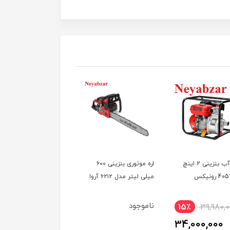
پمپ آب بنزینی 2 اینچ
اره موتوری بنزینی ۶۰۰
حاشیه زن موتوری چرخدا
میلی لیتر مدل ۶۲۱۲ آروا
مدل 4555 رونیکس
ناموجود
17٪
39,980,000
15٪
39,980,
3,500,000
34,000,000