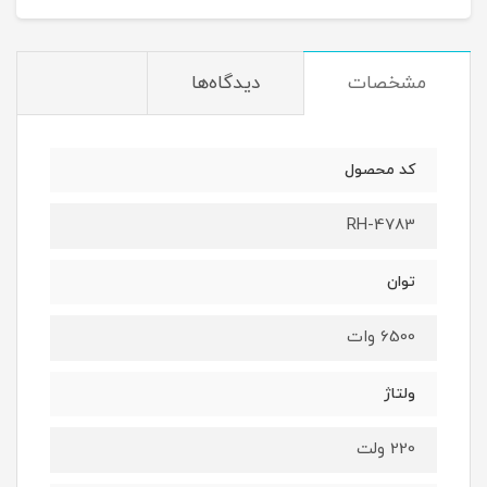
مشخصات
دیدگاه‌ها
کد محصول
RH-4783
توان
6500 وات
ولتاژ
220 ولت