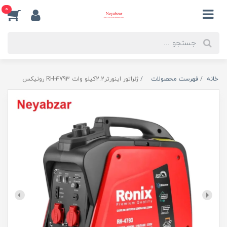
0
خانه
فهرست محصولات
ژنراتور اینورتر2.2کیلو وات RH-4793 رونیکس