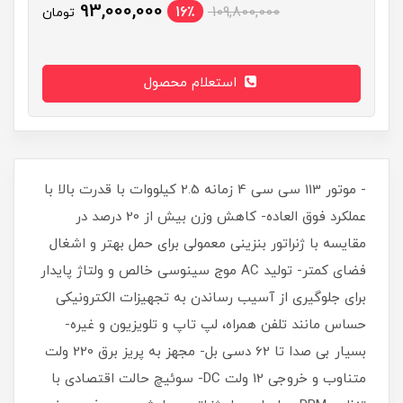
93,000,000
16٪
109,800,000
تومان
استعلام محصول
- موتور 113 سی سی 4 زمانه 2.5 کیلووات با قدرت بالا با
عملکرد فوق العاده- کاهش وزن بیش از 20 درصد در
مقایسه با ژنراتور بنزینی معمولی برای حمل بهتر و اشغال
فضای کمتر- تولید AC موج سینوسی خالص و ولتاژ پایدار
برای جلوگیری از آسیب رساندن به تجهیزات الکترونیکی
حساس مانند تلفن همراه، لپ تاپ و تلویزیون و غیره-
بسیار بی صدا تا 62 دسی بل- مجهز به پریز برق 220 ولت
متناوب و خروجی 12 ولت DC- سوئیچ حالت اقتصادی با