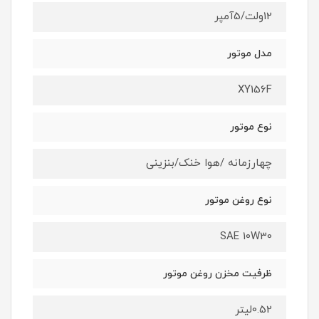
12ولت/5آمپر
مدل موتور
XY156F
نوع موتور
چهارزمانه /هوا خنک/بنزینی
نوع روغن موتور
SAE 10W30
ظرفیت مخزن روغن موتور
0.52لیتر