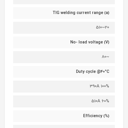
TIG welding current range (a)
20~510
No- load voltage (V)
~80
Duty cycle @40°C
390A 100%
510A 60%
(%) Efficiency