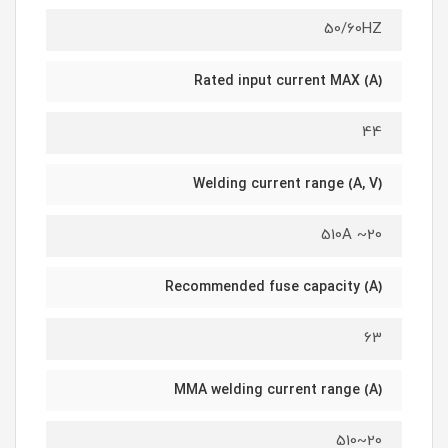
50/60HZ
Rated input current MAX (A)
44
Welding current range (A, V)
20~ 510A
Recommended fuse capacity (A)
63
MMA welding current range (A)
20~510