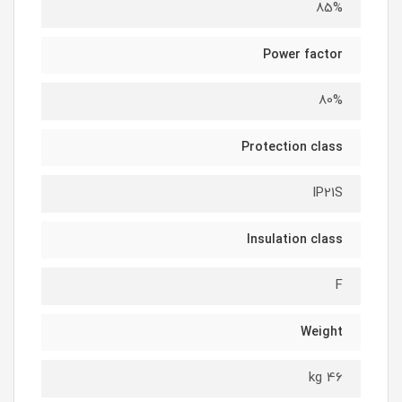
85%
Power factor
80%
Protection class
IP21S
Insulation class
F
Weight
46 kg