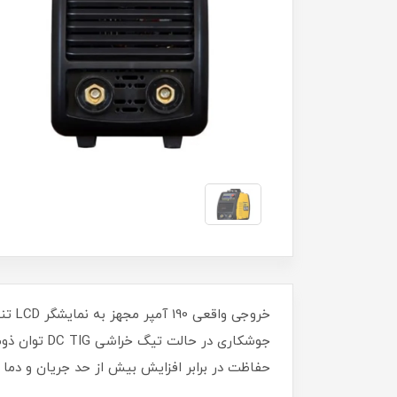
حفاظت در برابر افزایش بیش از حد جریان و دما مجهز به ویژگی ANTI STICKمجهز به قابلیت تنظیم RC FORCE