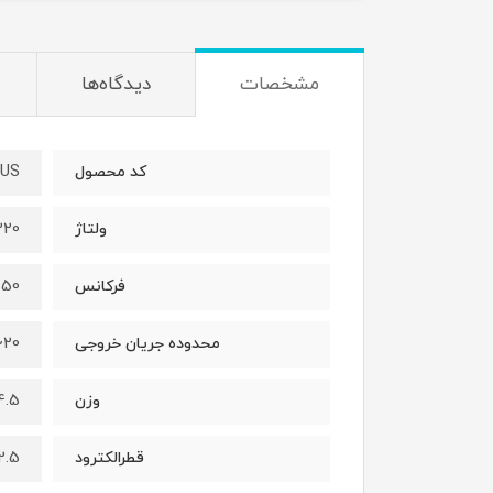
مشخصات
دیدگاه‌ها
LUS
کد محصول
220 ول
ولتاژ
50 هرتز
فرکانس
20~190 آمپر
محدوده جریان خروجی
4.5 کیلوگ
وزن
2.5 , 3.2 و 2
قطرالکترود