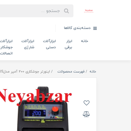
دسته‌بندی کالاها
خانه
ابزار
ابزارآلات
ابزارآلات
ابزارآلات
برقی
دستی
شارژی
جوشکاری
اتصالات
خانه
فهرست محصولات
اینورتر جوشکاری 200 آمپر مدلPOWER REC 200 A4 PLUS صبا الکتریک