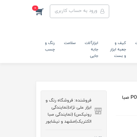
0
ورود به حساب کاربری
کیف و
ابزارآلات
سلامت
رنگ و
جعبه ابزار
جابه
چسب
و بست
جایی
اینورتر جوشکاری 200 آمپر مدلPOWER REC 200 A4 PLUS صبا
فروشنده: فروشگاه رنگ و
ابزار علی نژاد(نمایندگی
رونیکس) (نمایندگی صبا
الکتریک)مشهد و نیشابور