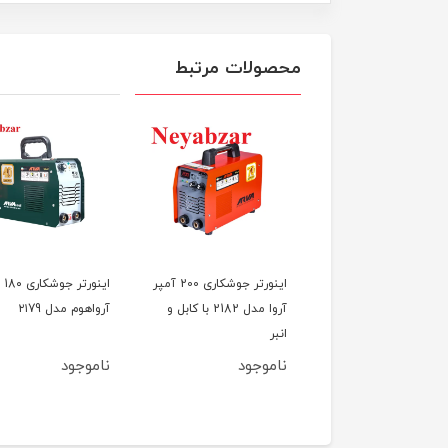
محصولات مرتبط
میگ مگ اینورتری M-INV-
اینورتر جوشکاری 200 آمپر
اینو
تریک
آروا مدل 2182 با کابل و
آرواهوم مدل ۲۱79
انبر
ناموجود
ناموجود
5٪
45,000,00
42,750,000
تومان