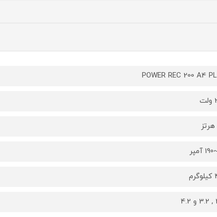
POWER REC 200 A4 P
ت
رم
4.