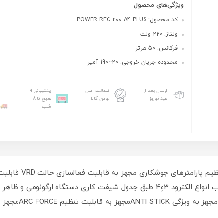
ویژگی‌های محصول
کد محصول: POWER REC 200 A4 PLUS
ولتاژ: 220 ولت
فرکانس: 50 هرتز
محدوده جریان خروجی: 20~190 آمپر
ارسال بعد از
ضمانت اصل
پشتیبانی 9
عید نوروز
بودن کالا
صبح تا 8
شب
خروجی واقعی 190 آمپر 
جوشکاری در حالت تیگ خراشی DC TIG توان ذوب انواع الکترود 3و4 طبق جدول شیفت کار
Aمجهز به قابلیت تنظیم HOT START