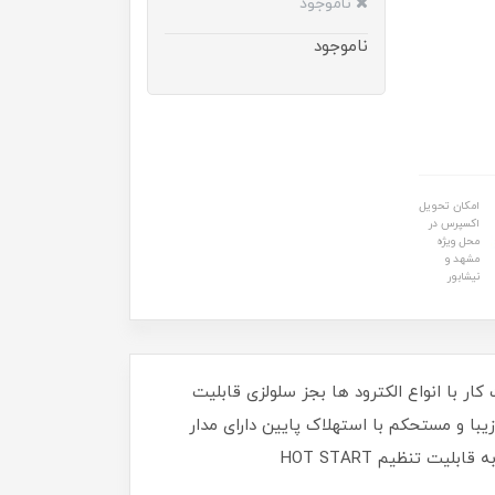
ناموجود
ناموجود
امکان تحویل
اکسپرس در
محل ویژه
مشهد و
نیشابور
مجهز به نمایشگر LCD تنظیم پارامترهای جوشکاری مجهز به قابلیت فعالسازی حالت VRD قابلیت کار با انواع الکترود ها بجز سلولزی قابلیت
ی دستگاه ارگونومی و ظاهر زیبا و مستحکم با استهلاک پایین دارای مدار