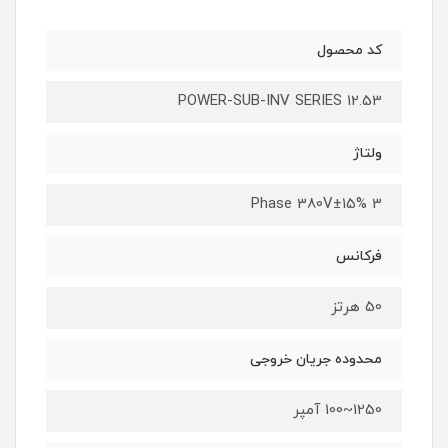
کد محصول
POWER-SUB-INV SERIES 12.53
ولتاژ
3 Phase 380V±15%
فرکانس
50 هرتز
محدوده جریان خروجی
1250~100 آمپر