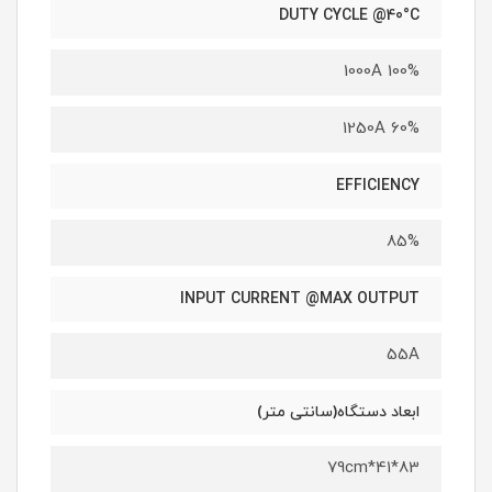
DUTY CYCLE @40°C
1000A 100%
1250A 60%
EFFICIENCY
85%
INPUT CURRENT @MAX OUTPUT
55A
ابعاد دستگاه(سانتی متر)
83*41*79cm