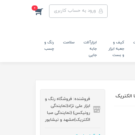
0
ورود به حساب کاربری
کیف و
ابزارآلات
سلامت
رنگ و
جعبه ابزار
جابه
چسب
و بست
جایی
فروشنده: فروشگاه رنگ و
ابزار علی نژاد(نمایندگی
رونیکس) (نمایندگی صبا
الکتریک)مشهد و نیشابور