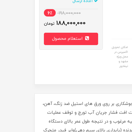
آماده ارسال
6٪
198,000,000
188,000,000
تومان
استعلام محصول
امکان تحویل
اکسپرس در
محل ویژه
مشهد و
نیشابور
جوشکاری بر روی ورق های استیل ضد زنگ، آهن،
ظیم ولتاژ (48 حالت تنظیم)اعلام هشدار در صورت افت فشار جریان آب تورچ و توقف عملیات
ه مرغوب و در نتیجه طول عمر بالای دستگاه
یمجهز به موتور وایرفیدر با قاب آلومینیومی دایکاست/ موتورکشنده قدرتمند (وات بالا)4 غلطک و4 چرخدنده (پایداری بالای سیم دهی)وایر فیدر متحرک