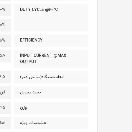
00%
DUTY CYCLE @40°C
40%
5%
EFFICIENCY
5A
INPUT CURRENT @MAX
OUTPUT
46*82cm
ابعاد دستگاه(سانتی متر)
فرو
نحوه تحویل
195
وزن
امک
مشخصات ویژه