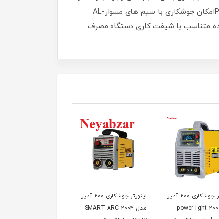
و چرخدار امکان افزایش طول رابط فیدر (طبق سفارش)امکان تنظیم پارامترهای Post Gas-Burn back-2T/4T –Soft Startامکان جوشکاری با سیم های مسوار-AL
ده متناسب با شیفت کاری دستگاه مصرف
اینورتر جوشکاری 200 آمپر
اینورتر جوشکاری 200 آمپر
اینورتر جوشکاری
دل power light 2001
مدل SMART ARC 2003
آرواهوم مدل ۲۱۷۸