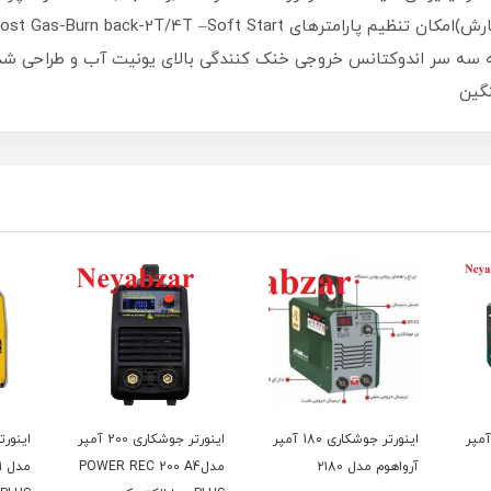
ه سه سر اندوکتانس خروجی خنک کنندگی بالای یونیت آب و طراحی ش
گین
رتر جوشکاری 18۰ آمپر
اینورتر جوشکاری 18۰ آمپر
اینورتر جوشکاری 200 آمپر
آرواهوم مدل ۲۱80
مدلPOWER REC 200 A4
م