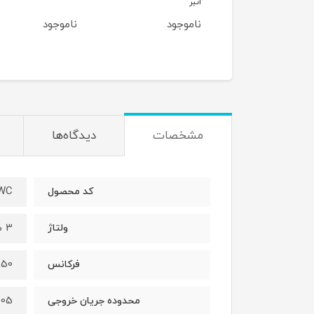
انبر
ناموجود
ناموجود
5٪
45,000,00
42,750,000
تومان
مشخصات
دیدگاه‌ها
5WC
کد محصول
3 Phase 380V±15%
ولتاژ
50 هرتز
فرکانس
605~35 آ
محدوده جریان خروجی