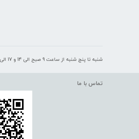
شنبه تا پنج شنبه از ساعت 9 صبح الی 14 و 17 الی 21 پاسخگوی شما عزیزان هستیم
تماس با ما