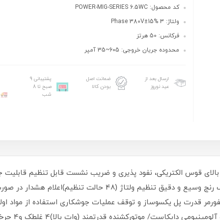
کد محصول: POWER-MIG-SERIES 6.5WC
ولتاژ: 3 Phase 380V±15%
فرکانس: 50 هرتز
محدوده جریان خروجی: 605~35 آمپر
ارسال بعد از
ضمانت اصل
پشتیبانی 9
عید نوروز
بودن کالا
صبح تا 8
شب
بالای قوس الکتریکی، نفود پذیری و ضریب نشست قابل تنظیم قابلیت 
آلومینیوم، لوله و پروفیل در ضخامت های مختلف رنج وسیع و دقیق تن
رمر قدرت پل یکسوساز و توقف عملیات جوشکاری استفاده از مواد اولی
سهولت عیب یاب