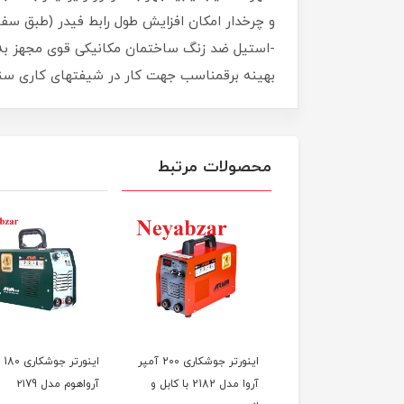
-استیل ضد زنگ ساختمان مکانیکی قوی مجهز ب
بهینه برقمناسب جهت کار در شیفتهای کاری سن
محصولات مرتبط
میگ مگ اینورتری M-INV-
اینورتر جوشکاری 200 آمپر
اینو
تریک
آروا مدل 2182 با کابل و
آرواهوم مدل ۲۱79