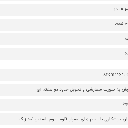
460A 1
600A 
8
5
104.5*
ش به صورت سفارشی و تحویل حدود دو هفته ای
kg
ان جوشکاری با سیم های مسوار-آلومینیوم -استیل ضد زنگ