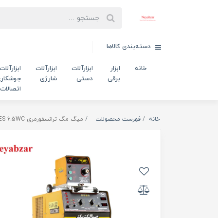
دسته‌بندی کالاها
خانه
ابزار
ابزارآلات
ابزارآلات
ابزارآلات
برقی
دستی
شارژی
جوشکاری
اتصالات
خانه
فهرست محصولات
میگ مگ ترانسفورمری POWER-MIG-SERIES 6.5WC صبا الکتریک