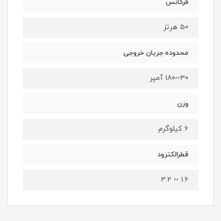
فرکانس
50 هرتز
محدوده جریان خروجی
30~180 آمپر
وزن
6 کیلوگرم
قطرالکترود
1.6 ~ 3.2