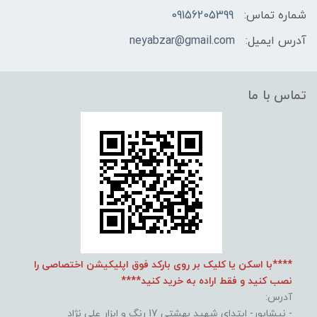
شماره تماس:
09156205399
آدرس ایمیل:
neyabzar@gmail.com
تماس با ما
****با اسکن یا کلیک بر روی بارکد فوق اپلیکیشن اختصاصی را
نصب کنید و فقط اراده به خرید کنید****
آدرس:
- نیشابور- ابتدای شهید بهشتی 17 رنگ و ابزار علی نژاد