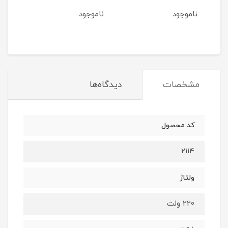
ناموجود
ناموجود
نام
5
ان
مشخصات
دیدگاه‌ها
کد محصول
2114
ولتاژ
220 ولت