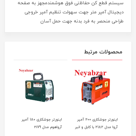
سیستم قطع کن حفاظتی فوق هوشمندمجهز به صفحه
دیجیتال آمپر متر جهت سهولت تنظیم آمپر خروجی
طراحی منحصر به فرد بدنه جهت حمل آسان
محصولات مرتبط
M-INV-
اینورتر جوشکاری 200 آمپر
اینورتر جوشکاری 18۰ آمپر
آروا مدل 2182 با کابل و انبر
آرواهوم مدل ۲۱79
آرواه