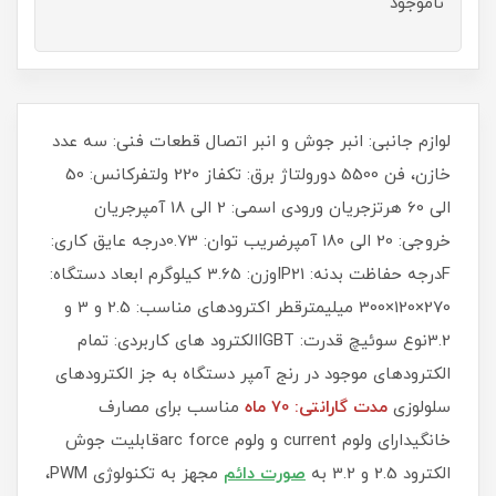
ناموجود
لوازم جانبی: انبر جوش و انبر اتصال قطعات فنی: سه عدد
خازن، فن 5500 دورولتاژ برق: تکفاز 220 ولتفرکانس: 50
الی 60 هرتزجریان ورودی اسمی: 2 الی 18 آمپرجریان
خروجی: 20 الی 180 آمپرضریب توان: 0.73درجه عایق کاری:
Fدرجه حفاظت بدنه: IP21وزن: 3.65 کیلوگرم ابعاد دستگاه:
270×120×300 میلیمترقطر اکترودهای مناسب: 2.5 و 3 و
3.2نوع سوئیچ قدرت: IGBTالکترود های کاربردی: تمام
الكترودهای موجود در رنج آمپر دستگاه به جز الكترودهای
سلولوزی
مدت گارانتی: 70 ماه
مناسب برای مصارف
خانگیدارای ولوم current و ولوم arc forceقابلیت جوش
الکترود 2.5 و 3.2 به
صورت دائم
مجهز به تکنولوژی PWM،