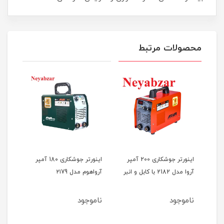
محصولات مرتبط
M-INV-
اینورتر جوشکاری 200 آمپر
اینورتر جوشکاری 18۰ آمپر
آروا مدل 2182 با کابل و انبر
آرواهوم مدل ۲۱79
آرواه
ناموجود
ناموجود
نام
5
ان