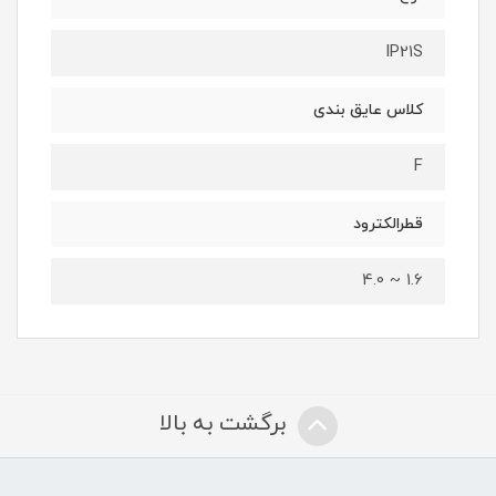
IP21S
کلاس عایق بندی
F
قطرالکترود
1.6 ~ 4.0
برگشت به بالا