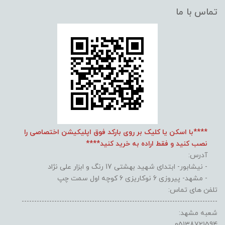
تماس با ما
****با اسکن یا کلیک بر روی بارکد فوق اپلیکیشن اختصاصی را
نصب کنید و فقط اراده به خرید کنید****
آدرس:
- نیشابور- ابتدای شهید بهشتی 17 رنگ و ابزار علی نژاد
- مشهد- پیروزی 6 نوکاریزی 6 کوچه اول سمت چپ
تلفن های تماس:
------------------------------------------------------------------------------
شعبه مشهد:
05138721594