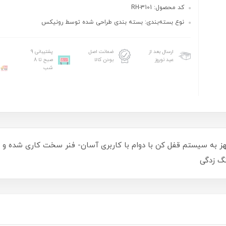
کد محصول: RH-3101
نوع بسته‌بندی: بسته ‌بندی طراحی شده توسط رونیکس
ارسال بعد از
ضمانت اصل
پشتیبانی 9
عید نوروز
بودن کالا
صبح تا 8
شب
هز به سیستم قفل کن با دوام با کاربری آسان- فنر سخت کاری شده و 
نگ زدگی