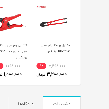
ی ورق بر دسته
مفتول بر 30 اینچ مدل
کاتر پی وی سی بر 20
عینکی 10 اینچ مدل RH-
RH-3304 رونیکس
میلی متری م
یکس
رونیکس
٪
1,098,000
9٪
3,498,000
8٪
1,298,000
1,000,000
3,200,000
1,200,000
تومان
تومان
تو
مشخصات
دیدگاه‌ها