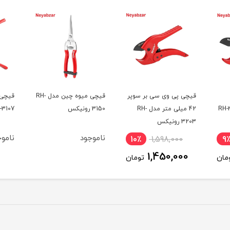
قیچی پی وی سی بر سوپر
قیچی میوه چین مدل RH-
دل RH-3206
42 میلی متر مدل RH-
3150 رونیکس
-3107
3203 رونیکس
ناموجود
ناموج
10٪
1,598,000
9
1,450,000
مان
تومان