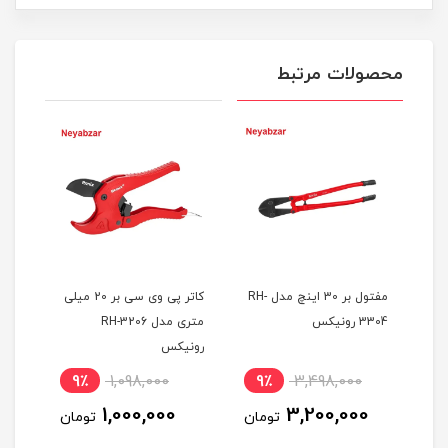
محصولات مرتبط
کی
مفتول بر 30 اینچ مدل RH-
کاتر پی وی سی بر 20 میلی
قیچی
3304 رونیکس
متری مدل RH-3206
رونیکس
رون
9٪
1,098,000
9٪
3,498,000
8
1,000,000
3,200,000
ان
تومان
تومان