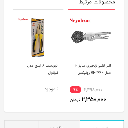
محصولات مرتبط
ه
انبر قفلی زنجیری سایز 10
انبردست 8 اینچ مدل
مدل RH-1442 رونیکس
کارناوال
رون
ناموجود
6٪
2,498,000
6
2,350,000
ان
تومان