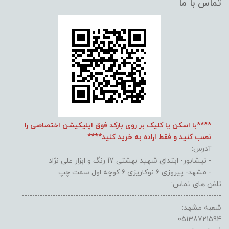
تماس با ما
****با اسکن یا کلیک بر روی بارکد فوق اپلیکیشن اختصاصی را
نصب کنید و فقط اراده به خرید کنید****
آدرس:
- نیشابور- ابتدای شهید بهشتی 17 رنگ و ابزار علی نژاد
- مشهد- پیروزی 6 نوکاریزی 6 کوچه اول سمت چپ
تلفن های تماس:
------------------------------------------------------------------------------
شعبه مشهد:
05138721594