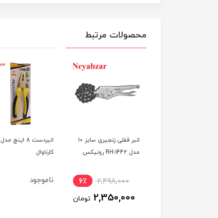
محصولات مرتبط
ر قفلی هماهنگ شونده
انبر قفلی زنجیری سایز 10
انبردست 8 اینچ مدل
R رونیکس
مدل RH-1442 رونیکس
کارناوال
ناموجود
6٪
2,498,000
6٪
1,698,000
2,350,000
1,600,000
تومان
تومان