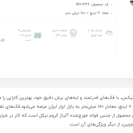
کد محصول: RH-1237
ابعاد: 7 اینچ / 180 میلی متر
ارسال بعد از
ضمانت اصل
پشتیبانی 9
عید نوروز
بودن کالا
صبح تا 8
شب
چین کله گاوی رونیکس، با فک‌های قدرتمند و لبه‌های برش دقیق خود، بهترین کارا
نرم و سخت دارد. این سیم‌چین مدل لئو، به سایز 7 اینچ، معادل 180 میلی‌متر به بازار ابز
 محصول از جنس فولاد فورج‌شده آلیاژ کروم نیکل است که کار در شرایط
چین، از دیگر ویژگی‌های آن است.