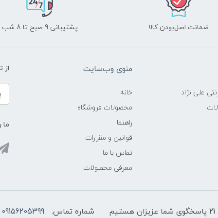
ضمانت اصل‌بودن کالا
پشتیبانی 9 صبح تا 8 شب
منوی وب‌سایت
از 
نتی علی نژاد
خانه
لات
محصولات فروشگاه
راهنما
ما ر
قوانین و مقررات
تماس با ما
معرفی محصولات
شماره تماس:
09156205399