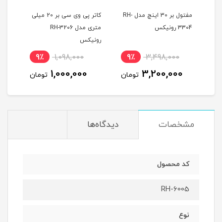
کی
مفتول بر 30 اینچ مدل RH-
کاتر پی وی سی بر 20 میلی
قیچی
3304 رونیکس
متری مدل RH-3206
رونیکس
رون
9٪
1,098,000
9٪
3,498,000
8
1,000,000
3,200,000
ان
تومان
تومان
مشخصات
دیدگاه‌ها
کد محصول
RH-6005
نوع