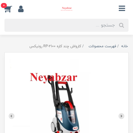
0
خانه
فهرست محصولات
کارواش چند کاره RP-2100 رونیکس