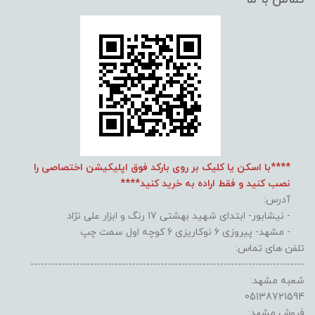
****با اسکن یا کلیک بر روی بارکد فوق اپلیکیشن اختصاصی را
نصب کنید و فقط اراده به خرید کنید****
آدرس:
- نیشابور- ابتدای شهید بهشتی 17 رنگ و ابزار علی نژاد
- مشهد- پیروزی 6 نوکاریزی 6 کوچه اول سمت چپ
تلفن های تماس:
------------------------------------------------------------------------------
شعبه مشهد:
05138721594
فروش مشهد: