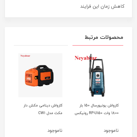
کاهش زمان این فرایند
محصولات مرتبط
کارواش یونیورسال 150 بار
کارواش دینامی مکش دار
1800 وات RP-U150 رونیکس
مکث مدل CW1
مدل RP-U151 رو
ناموجود
ناموجود
نام