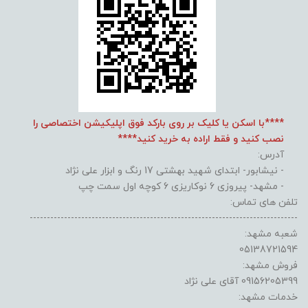
****با اسکن یا کلیک بر روی بارکد فوق اپلیکیشن اختصاصی را
نصب کنید و فقط اراده به خرید کنید****
آدرس:
- نیشابور- ابتدای شهید بهشتی 17 رنگ و ابزار علی نژاد
- مشهد- پیروزی 6 نوکاریزی 6 کوچه اول سمت چپ
تلفن های تماس:
------------------------------------------------------------------------------
شعبه مشهد:
05138721594
فروش مشهد:
09156205399 آقای علی نژاد
خدمات مشهد: