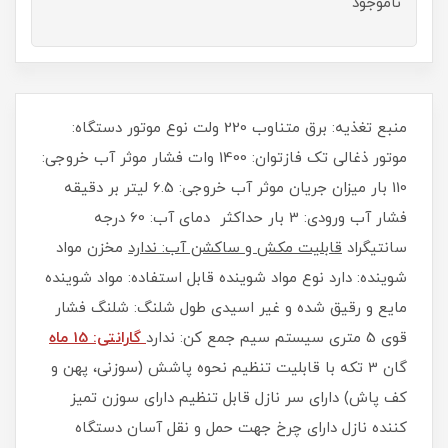
ناموجود
منبع تغذیه: برق متناوب 220 ولت نوع موتور دستگاه:
موتور ذغالی تک فازتوان: 1400 وات فشار موثر آب خروجی:
110 بار میزان جریان موثر آب خروجی: 6.5 لیتر بر دقیقه
فشار آب ورودی: 3 بار حداکثر دمای آب: 60 درجه
سانتیگراد
قابلیت مکش و ساکشن آب: ندارد
مخزن مواد
شوینده: دارد نوع مواد شوینده قابل استفاده: مواد شوینده
مایع و رقیق شده و غیر اسیدی طول شلنگ: شلنگ فشار
قوی 5 متری سیستم سیم جمع کن: ندارد
گارانتی: 15 ماه
گان 3 تکه با قابلیت تنظیم نحوه پاشش (سوزنی، پهن و
کف پاش) دارای سر نازل قابل تنظیم دارای سوزن تمیز
کننده نازل دارای چرخ جهت حمل و نقل آسان دستگاه