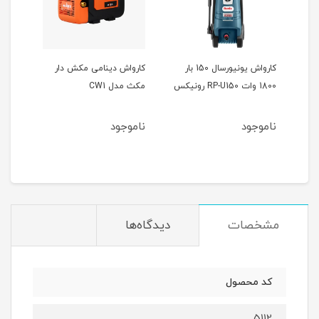
کارواش یونیورسال 150 بار
کارواش دینامی مکش دار
1800 وات RP-U150 رونیکس
مکث مدل CW1
مدل RP-U151 رو
ناموجود
ناموجود
نام
مشخصات
دیدگاه‌ها
کد محصول
5112