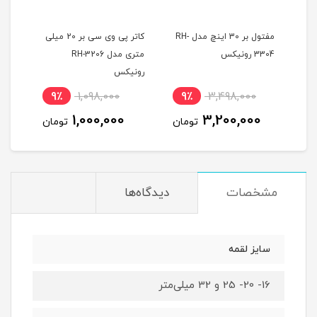
کی
مفتول بر 30 اینچ مدل RH-
کاتر پی وی سی بر 20 میلی
قیچی
3304 رونیکس
متری مدل RH-3206
رونیکس
رون
9٪
1,098,000
9٪
3,498,000
8
1,000,000
3,200,000
ان
تومان
تومان
مشخصات
دیدگاه‌ها
سایز لقمه
16- 20- 25 و 32 میلی‌متر