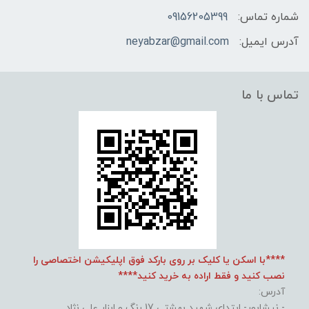
شماره تماس:
09156205399
آدرس ایمیل:
neyabzar@gmail.com
تماس با ما
****با اسکن یا کلیک بر روی بارکد فوق اپلیکیشن اختصاصی را
نصب کنید و فقط اراده به خرید کنید****
آدرس:
- نیشابور- ابتدای شهید بهشتی 17 رنگ و ابزار علی نژاد