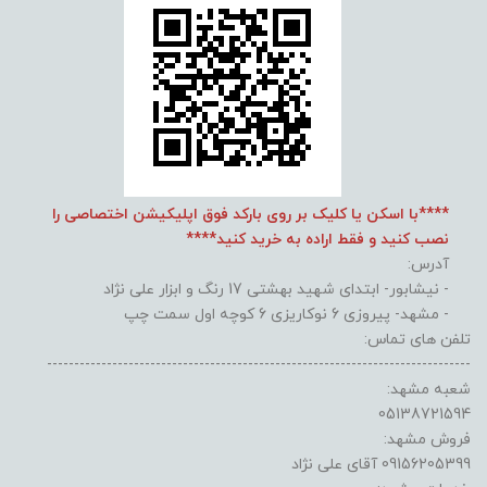
****با اسکن یا کلیک بر روی بارکد فوق اپلیکیشن اختصاصی را
نصب کنید و فقط اراده به خرید کنید****
آدرس:
- نیشابور- ابتدای شهید بهشتی 17 رنگ و ابزار علی نژاد
- مشهد- پیروزی 6 نوکاریزی 6 کوچه اول سمت چپ
تلفن های تماس:
------------------------------------------------------------------------------
شعبه مشهد:
05138721594
فروش مشهد:
09156205399 آقای علی نژاد