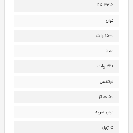
DX-3215
توان
1500 وات
ولتاژ
220 ولت
فرکانس
50 هرتز
توان ضربه
5 ژول