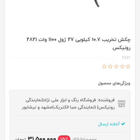
چکش تخریب 10.7 کیلویی 27 ژول 1100 وات 2821
رونیکس
2821
ویژگی‌های محصول
فروشنده: فروشگاه رنگ و ابزار علی نژاد(نمایندگی
رونیکس) (نمایندگی صبا الکتریک)مشهد و نیشابور
آماده ارسال
31,500,000
15٪
36,980,000
تومان