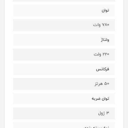
توان
780 وات
ولتاژ
220 ولت
فرکانس
50 هرتز
توان ضربه
3 ژول