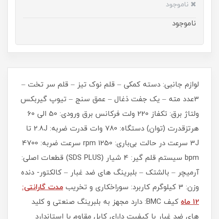
ناموجود
ناموجود
لوازم جانبی: دسته کمکی – قلم نوک تیز – قلم سر تخت –
3عدد مته – یک جفت ذغال – عمق سنج – تیوپ گیربکس
ولتاژ برق: تکفاز 220 ولت فرکانس برق ورودی: 50 الی 60
هرتزقدرت (توان) دستگاه: 780 وات قدرت ضربه: 2.8J تا
3J سرعت در حالت بی‌‏باری: 1250 rpm سرعت ضربه: 4700
bpm سیستم قلم گیر: 4 شیار (SDS PLUS) قطعات اصلی:
آرمیچر – بالشتک – بلبرینگ های ضد غبار – کالکتور- دنده
وزن: 3 کیلوگرم کاربرد: سوراخکاری و تخریب
مدت گارانتی:
12 ماه
کیف BMC: دارد مجهز به بلبرینگ صنعتی و کلید
های ضد غبار با کیفیت دارای کابل مقاوم با استاندارد