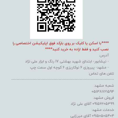
****با اسکن یا کلیک بر روی بارکد فوق اپلیکیشن اختصاصی را
نصب کنید و فقط اراده به خرید کنید****
آدرس:
- نیشابور- ابتدای شهید بهشتی 17 رنگ و ابزار علی نژاد
- مشهد- پیروزی 6 نوکاریزی 6 کوچه اول سمت چپ
تلفن های تماس:
------------------------------------------------------------------------------
شعبه مشهد:
05138721594
فروش مشهد:
09156205399 آقای علی نژاد
خدمات مشهد:
09150505404 آقای میرزایی