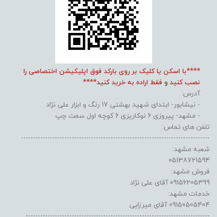
****با اسکن یا کلیک بر روی بارکد فوق اپلیکیشن اختصاصی را
نصب کنید و فقط اراده به خرید کنید****
آدرس:
- نیشابور- ابتدای شهید بهشتی 17 رنگ و ابزار علی نژاد
- مشهد- پیروزی 6 نوکاریزی 6 کوچه اول سمت چپ
تلفن های تماس:
------------------------------------------------------------------------------
شعبه مشهد:
05138721594
فروش مشهد:
09156205399 آقای علی نژاد
خدمات مشهد:
09150505404 آقای میرزایی
----------------------------------------------------------------------------