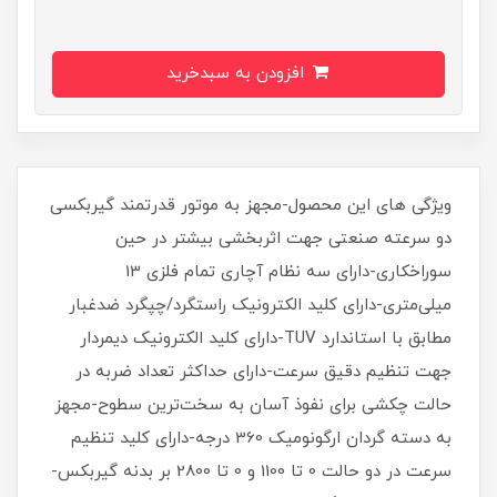
افزودن به سبدخرید
ویژگی های این محصول-مجهز به موتور قدرتمند گیربکسی
دو سرعته صنعتی جهت اثربخشی بیشتر در حین
سوراخکاری-دارای سه نظام آچاری تمام فلزی 13
میلی‌متری-دارای کلید الکترونیک راستگرد/چپگرد ضدغبار
مطابق با استاندارد TUV-دارای کلید الکترونیک دیمردار
جهت تنظیم دقیق سرعت-دارای حداکثر تعداد ضربه در
حالت چکشی برای نفوذ آسان به سخت‌ترین سطوح-مجهز
به دسته گردان ارگونومیک 360 درجه-دارای کلید تنظیم
سرعت در دو حالت 0 تا 1100 و 0 تا 2800 بر بدنه گیربکس-