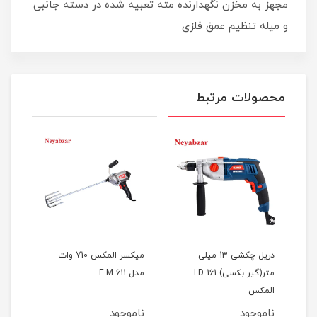
مجهز به مخزن نگهدارنده مته تعبیه شده در دسته جانبی
و میله تنظیم عمق فلزی
محصولات مرتبط
تر
دریل چکشی 13 میلی
میکسر المکس 710 وات
متر(گیر بکسی) I.D 161
مدل E.M 611
nec
المکس
ناموجود
ناموجود
نام