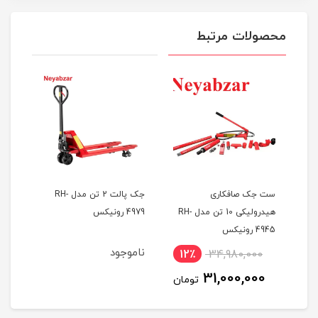
محصولات مرتبط
ست جک صافکاری
جک پالت 2 تن مدل RH-
 تن مدل RH-
هیدرولیکی 10 تن مدل RH-
4979 رونیکس
آروا
4945 رونیکس
ناموجود
نام
12٪
34,980,000
1
31,000,000
ان
تومان