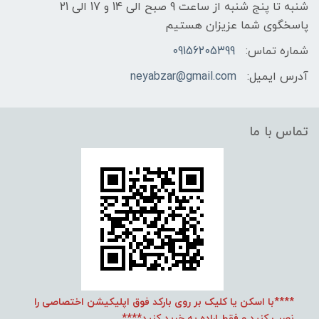
شنبه تا پنج شنبه از ساعت 9 صبح الی 14 و 17 الی 21
پاسخگوی شما عزیزان هستیم
شماره تماس:
09156205399
آدرس ایمیل:
neyabzar@gmail.com
تماس با ما
****با اسکن یا کلیک بر روی بارکد فوق اپلیکیشن اختصاصی را
نصب کنید و فقط اراده به خرید کنید****