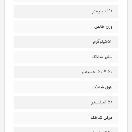
190 میلیمتر
وزن خالص
52کیلوگرم
سایز شاخک
50 * 150 میلیمتر
طول شاخک
1150میلیمتر
عرض شاخک