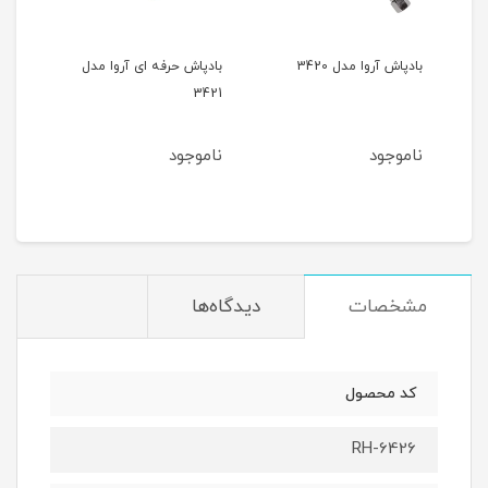
د لاستیک مدل ۳۴۱۱
بادپاش آروا مدل 3420
بادپاش حرفه ای آروا مدل
پیست
3421
پلاست
ناموجود
ناموجود
نام
مشخصات
دیدگاه‌ها
کد محصول
RH-6426