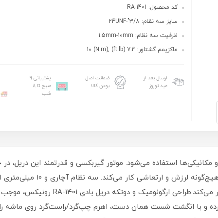
کد محصول: RA-1401
سایز سه نظام: 3/8"-24UNF
ظرفیت سه نظام: 1.5mm-10mm
ماکزیمم گشتاور: 7.4 (ft.lb) ,10 (N.m)
ارسال بعد از
ضمانت اصل
پشتیبانی 9
عید نوروز
بودن کالا
صبح تا 8
شب
ایجاد می‌کند؛ طراحی منحصربه‌فردی د
است و سوراخ‌کاری در سطوح مختلف را امکان‌پ
شرده و با انگشت شست همان دست، اهرم چپ‌گرد/راست‌گرد روی ماشه را 