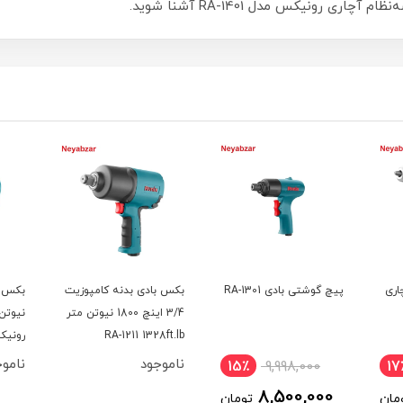
رونیکس مدل RA-1401 آشنا شوید.
اری
پیچ گوشتی بادی RA-1301
بکس بادی بدنه کامپوزیت
3/4 اینچ 1800 نیوتن متر
RA-1211 1328ft.lb
رونی
ناموجود
ناموج
15٪
9,998,000
17
8,500,000
مان
تومان