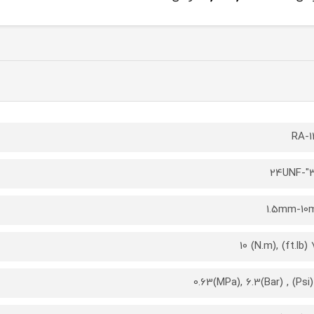
RA-1
3/
1.5mm-1
7.4