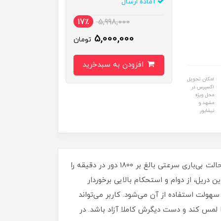
آماده ارسال
17٪
5,998,000
5,000,000
تومان
افزودن به سبدخرید
امکان تحویل
اکسپرس در
محل ویژه
مشهد و
نیشابور
از دریل بادی RA-1401 رونیکس برای تعمیر خودرو و مکانیکی‌ها استفاده می‌شود. موتور گیربکسی و قدرتمند این دریل، در حالت بی‌باری سرعتی بالغ بر 1800 دور در دقیقه را
ارد و بدون هیچ‌گونه لرزش و ارتعاشی کار می‌کند. سه نظام آچاری و 10 میلی‌متری این دریل، از دوام و استحکام بالایی برخوردار
ذیر می‌کند.طراحی ارگونومیک و دوتکه دریل بادی RA-1401 رونیکس، موجب سهولت استفاده از آن می‌شود. کاربر می‌تواند
لمس ‌کند و دست دیگرش کاملا آزاد باشد. در