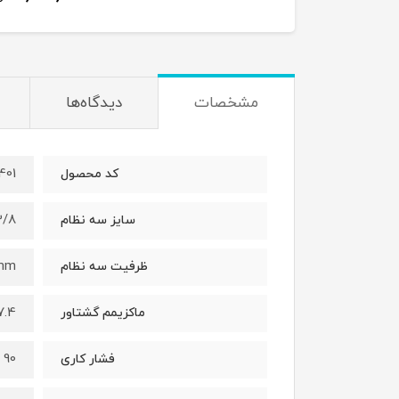
مشخصات
دیدگاه‌ها
401
کد محصول
8"-24UNF
سایز سه نظام
0mm
ظرفیت سه نظام
 (ft.lb) ,10 (N.m)
ماکزیمم گشتاور
90 (Psi) , 0.63(MPa), 6.3(Bar)
فشار کاری