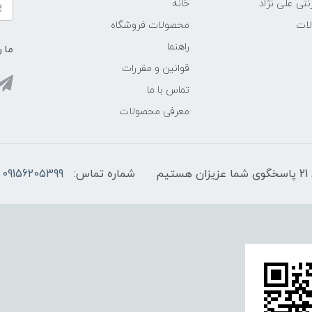
نتی علی نژاد
خانه
لات
محصولات فروشگاه
راهنما
ما ر
قوانین و مقررات
تماس با ما
معرفی محصولات
شماره تماس:
09156205399