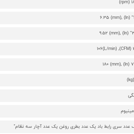
180
1/
3/8''
3.7
7.08 (
گی
مینیوم
 عدد سری رابط باد یک عدد بطری روغن یک عدد آچار سه نظام"