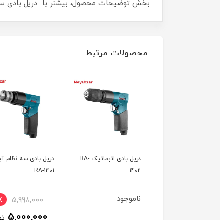
بخش توضیحات محصول، بیشتر با دریل بادی سه‌نظام آچاری 
محصولات مرتبط
جغجغه بادی 1/2 اینچ-RA-
دریل بادی اتوماتیک RA-
دریل بادی سه نظام آچ
یکس
1402
RA-1401
وجود
ناموجود
٪
5,998,000
5,000,000
تو