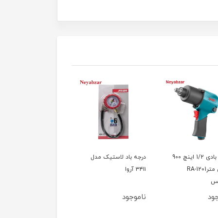
بکس بادی 1/2 اینچ 900
درجه باد لاستیک مدل
بادپاش آروا مدل 3420
نیوتن مترRA-1201
۳۴۱۱ آروا
کس
ود
ناموجود
ناموجود