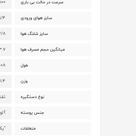
0 (rpm)
سرعت در حالت بی باری
4'' (ln) ,6.35 (mm)
سایز هوای ورودی
 (ln) ,9.52 (mm)
سایز شلنگ هوا
 (CFM), 106(L/min)
میانگین حجم مصرف هوا
ln) ,180 (mm)
طول
1.4(kg)
وزن
تفن
نوع دستگیره
آلو
جنس پوسته
"یک
متعلقات