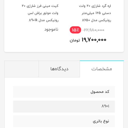
اش
اره گرد شارژی 20 ولت
کیت مینی فرز شارژی 20
دل
دستی 125 میلی‌متر
ولت موتور براش لس
ولت 
رونیکس مدل 8650
رونیکس مدل 8901k
ناموجود
15٪
22,980,000
0
19,700,000
تومان
مشخصات
دیدگاه‌ها
کد محصول
8901
نوع باتری