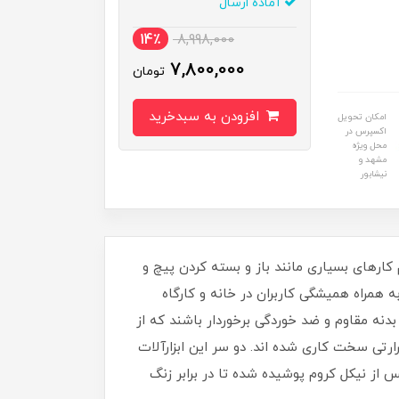
آماده ارسال
14٪
8,998,000
7,800,000
تومان
افزودن به سبدخرید
امکان تحویل
اکسپرس در
محل ویژه
مشهد و
نیشابور
د در انجام کارهای بسیاری مانند باز و بسته کردن پیچ­ و
 همراه همیشگی کاربران در خانه و کارگاه
 بدنه مقاوم و ضد خوردگی برخوردار باشند که از
وانادیوم تولید و با عملیات حرارتی سخت­ کاری شده ­اند. دو سر این ابزارآلات
از نیکل کروم پوشیده شده تا در برابر زنگ