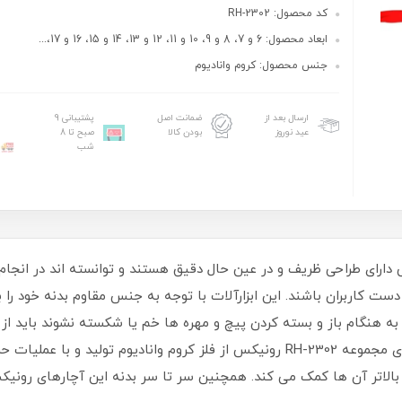
کد محصول: RH-2302
ابعاد محصول: 6 و 7، 8 و 9، 10 و 11، 12 و 13، 14 و 15، 16 و 17،...
جنس محصول: کروم وانادیوم
ارسال بعد از
ضمانت اصل
پشتیبانی 9
عید نوروز
بودن کالا
صبح تا 8
شب
رهای دو سر رینگ RH-2302 رونیکس دارای طراحی ظریف و در عین حال دقیق هستند و توانسته ان
 کاربران باشند. این ابزارآلات با توجه به جنس مقاوم بدنه خود را به
ر به هنگام باز و بسته کردن پیچ و مهره­ ها خم یا شکسته نشوند باید از
مواد اولیه باکیفیت تولید شده باشد.بدنه آچارهای مجموعه RH-2302 رونیکس از فلز کروم 
اتر آن­ ها کمک می ­کند. همچنین سر تا سر بدنه این آچارهای رونیکس 