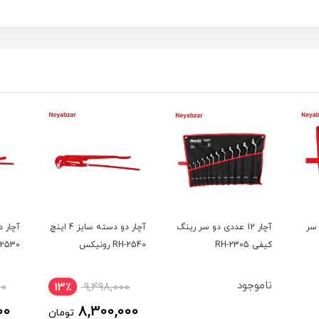
دو سر
آچار 12 عددی دو سر رینگ
آچار دو دسته سایز 4 اینچ
کیفی RH-2305
RH-2540 رونیکس
RH-2530 ر
ناموجود
00
13٪
9,498,000
00
8,300,000
تومان