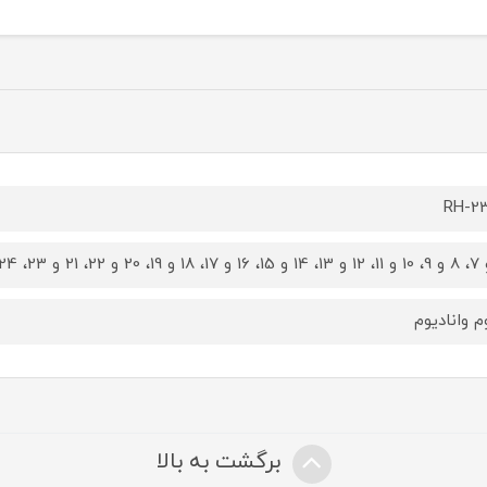
RH-2
م وانادیوم
برگشت به بالا