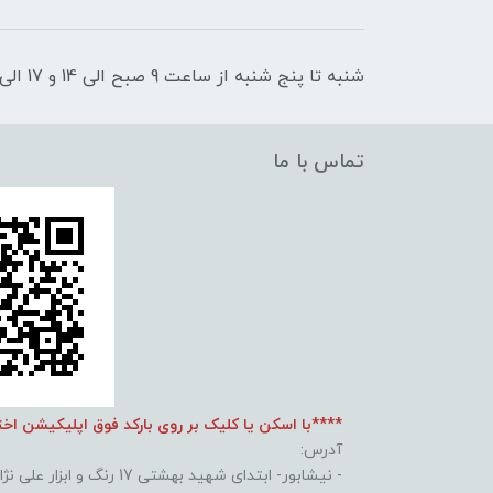
شنبه تا پنج شنبه از ساعت 9 صبح الی 14 و 17 الی 21 پاسخگوی شما عزیزان هستیم
تماس با ما
****با اسکن یا کلیک بر روی بارکد فوق اپلیکیشن اخ
آدرس:
- نیشابور- ابتدای شهید بهشتی 17 رنگ و ابزار علی نژاد