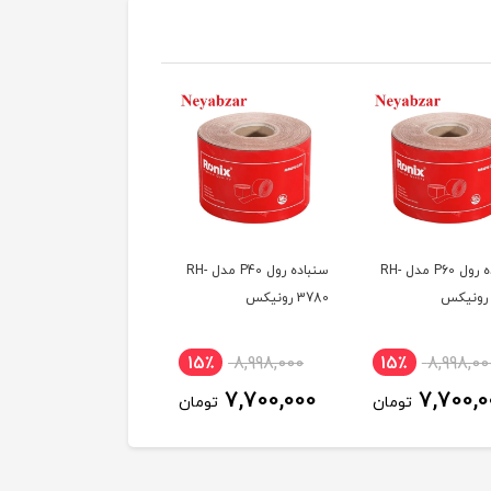
سنباده رول P60 مدل RH-
سنباده رول P40 مدل RH-
3780 رونیکس
15٪
8,998,000
15٪
8,998,00
7,700,000
7,700,0
تومان
تومان