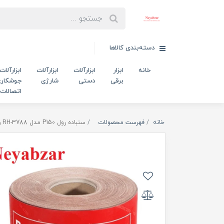
دسته‌بندی کالاها
خانه
ابزار
ابزارآلات
ابزارآلات
ابزارآلات
برقی
دستی
شارژی
جوشکاری
اتصالات
خانه
فهرست محصولات
سنباده رول P150 مدل RH-3788 رونیکس