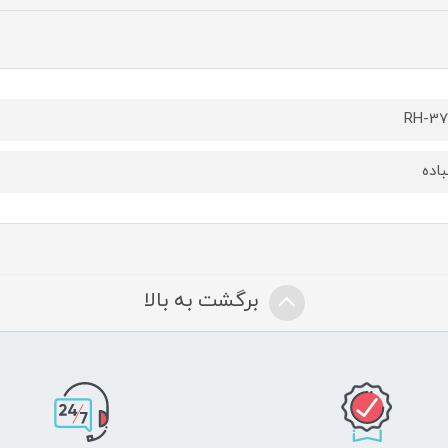
RH-3
اده
برگشت به بالا