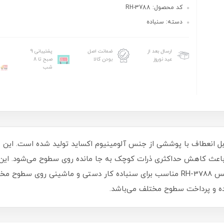
کد محصول: RH-3788
دسته: سنباده
ارسال بعد از
ضمانت اصل
پشتیبانی 9
عید نوروز
بودن کالا
صبح تا 8
شب
P رونیکس RH-3788 از پارچه قابل انعطاف با پوششی از جنس آلومینیوم اکساید تولید شده
باعث کاهش حداکثری ذرات کوچک به جا مانده روی سطوح می‌شود. این سن
آغشته به رزین می‌باشد. سنباده رول P150 رونیکس RH-3788 مناسب برای سنباده کار دست
ده و پرداخت سطوح مختلف می‌باشد.