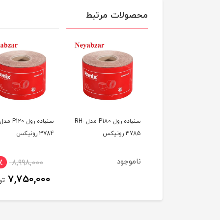
محصولات مرتبط
سنباده رول P220 مدل
سنباده رول P180 مدل RH-
RH رونیکس
3785 رونیکس
3784 رونیکس
وجود
ناموجود
٪
8,998,000
7,750,000
تو