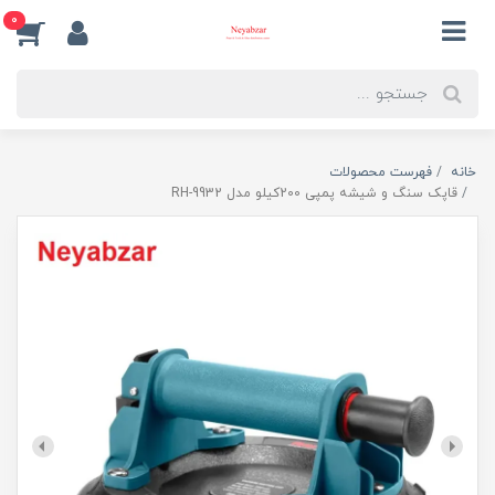
0
خانه
فهرست محصولات
قاپک سنگ و شیشه پمپی 200کیلو مدل RH-9932