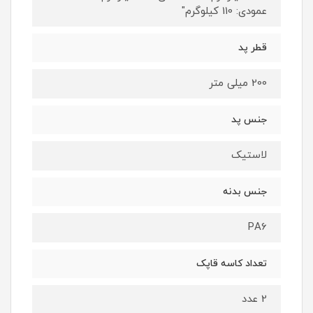
عمودی: 110 کیلوگرم"
قطر پد
200 میلی متر
جنس پد
لاستیک
جنس بدنه
PA6
تعداد کاسه قاپک
2 عدد