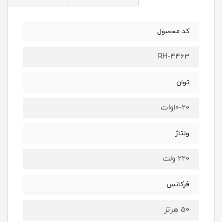
کد محصول
RH-4463
توان
10-20وات
ولتاژ
220 ولت
فرکانس
50 هرتز