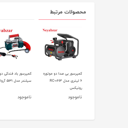
محصولات مرتبط
رسور باد فندکی مدل
کمپرسور بی صدا دو موتوره
کمپرسور باد فندکی دو
A.C المکس
6 لیتری مدل RC-0613
سیلندر مدل ۵۱۳۱ آروا
رونیکس
ناموجود
ناموجود
13٪
1,790,000
1,560,000
تومان