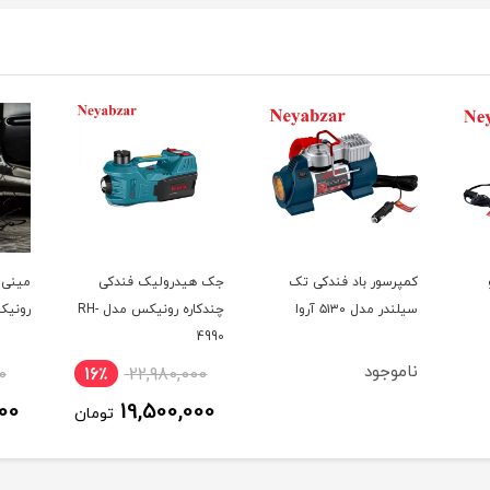
کمپرسور باد فندکی تک
جک هیدرولیک فندکی
سیلندر مدل ۵۱۳۰ آروا
چندکاره رونیکس مدل RH-
رونی
4990
ناموجود
0
16٪
22,980,000
00
19,500,000
تومان