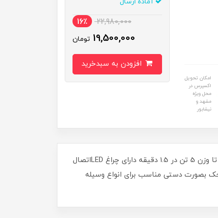
آماده ارسال
16٪
22,980,000
19,500,000
تومان
افزودن به سبدخرید
امکان تحویل
اکسپرس در
محل ویژه
مشهد و
نیشابور
ابزاری چند کاره برای بلند کردن ماشین ، باد کردن تایر و روشن کردن محیط کارتولید هوا با فشار 150 PSIبلند کردن خودرو تا وزن 5 تن در 1.5 دقیقه دارای چراغ LEDاتصال
جک بصورت دستی مناسب برای انواع وسیله