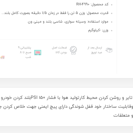
کد محصول: RH-4990
قدرت محصول: وزن 5 تن را فقط در زمان 1/5 دقیقه بصورت کامل بلند...
موارد استفاده: وسیله سواری، شاسی بلند و مینی ون
وزن: -کیلوگرم
ارسال بعد از
ضمانت اصل
پشتیبانی 9
عید نوروز
بودن کالا
صبح تا 8
شب
روقابلیت ساختار خود قفل شوندگی دارای پیچ ایمنی جهت خلاص کردن 