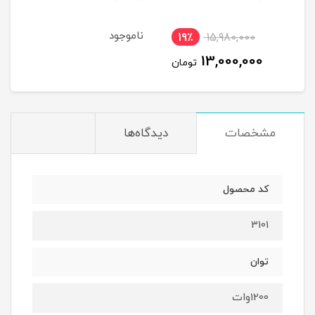
ناموجود
19٪
15,980,000
1
13,000,000
ان
تومان
مشخصات
دیدگاه‌ها
کد محصول
3101
توان
1200وات