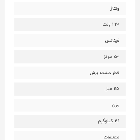
ولتاژ
220 ولت
فرکانس
50 هرتز
قطر صفحه برش
115 میل
وزن
2.1 کیلوگرم
متعلقات