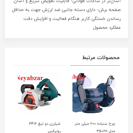
آسان‌تر در ساعات طولانی- قابلیت تعویض سریع و آسان
صفحه برش- دارای دسته جانبی ضد لرزش جهت به حداقل
رساندن خستگی کاربر هنگام فعالیت و افزایش دقت
عملکرد محصول
محصولات مرتبط
ی متر
چرخ سنباده 200 میلی متر
شیارزن دو تیغ 3412
اره مرمرب
مدل 3502n
رونیکس