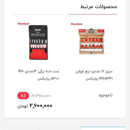
محصولات مرتبط
 سر دریلی 5عددی
سری 12 عددی تیغ اورفرز
ست مته برگی 13عددی RH-
RH-5341 رونیکس
5300 رونیکس
رون
ناموجود
8٪
2,798,000
9
2,600,000
ان
تومان