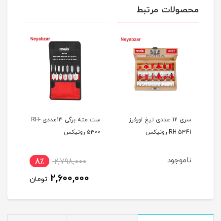
محصولات مرتبط
 سر دریلی 5عددی
سری 12 عددی تیغ اورفرز
ست مته برگی 13عددی RH-
RH-5341 رونیکس
5300 رونیکس
رون
ناموجود
8٪
2,798,000
9
2,600,000
ان
تومان