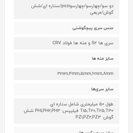
دو سو/چهارسو/چهارسوpozi/ستاره ای/شش
گوش/مربعی
جنس سری پیچگوشتی
سری ها S2 و مته ها فولاد CRV
سایز مته ها
3mm,4mm,5mm,6mm,8mm
سایز سری‌ها
طول 50 میلیمتری شامل ستاره ای
T15,T20,T25,T30 فیلیپس: PH1,PH2,PH3 شش
گوش: PZ1,PZ2,PZ3
سایز سری بکس ها