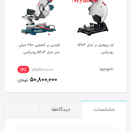
ت صنعتی
اره پروفیل بر مدل 5904
فارسی بر کشویی 250 میلی
رونیکس
متر مدل 5403 رونیکس
متر مدل 
ناموجود
16٪
59,980,000
00
50,800,000
تومان
مشخصات
دیدگاه‌ها