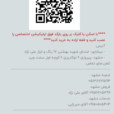
****با اسکن یا کلیک بر روی بارکد فوق اپلیکیشن اختصاصی را
نصب کنید و فقط اراده به خرید کنید****
آدرس:
- نیشابور- ابتدای شهید بهشتی 17 رنگ و ابزار علی نژاد
- مشهد- پیروزی 6 نوکاریزی 6 کوچه اول سمت چپ
تلفن های تماس:
------------------------------------------------------------------------------
شعبه مشهد:
05138721594
فروش مشهد:
09156205399 آقای علی نژاد
خدمات مشهد:
09150505404 آقای میرزایی
----------------------------------------------------------------------------