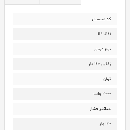
کد محصول
RP-U161
نوع موتور
زغالی 160 بار
توان
2000 وات
حداکثر فشار
160 بار