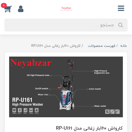
0
خانه
فهرست محصولات
کارواش 160بار زغالی مدل RP-U161
کارواش 160بار زغالی مدل RP-U161