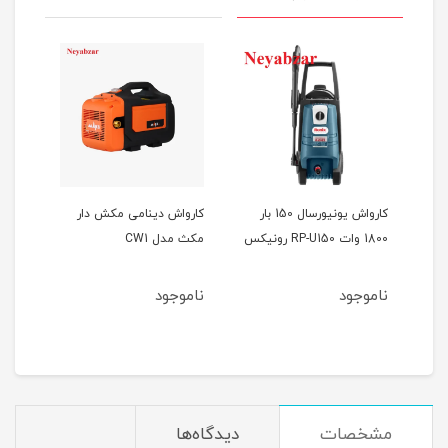
کارواش یونیورسال 150 بار
کارواش دینامی مکش دار
1800 وات RP-U150 رونیکس
مکث مدل CW1
مدل RP-U151 رو
ناموجود
ناموجود
نام
مشخصات
دیدگاه‌ها